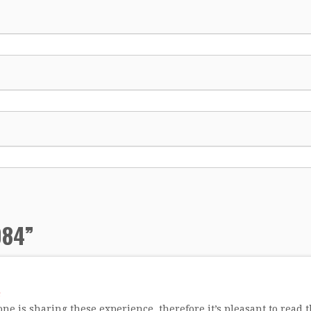
084
”
one is sharing these experience, therefore it’s pleasant to read t