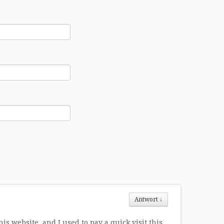
Antwort
↓
his website, and I used to pay a quick visit this