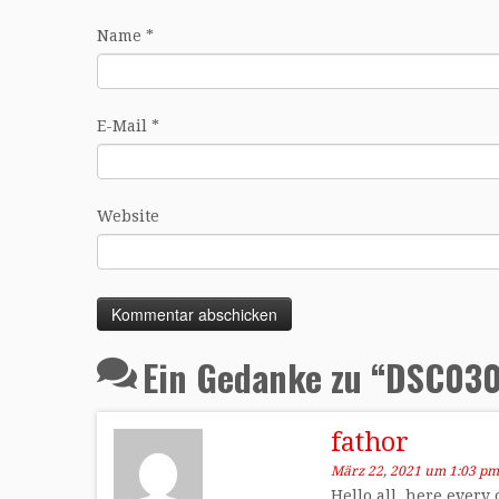
Name
*
E-Mail
*
Website
Ein Gedanke zu “
DSC03
fathor
März 22, 2021 um 1:03 pm
Hello all, here every 