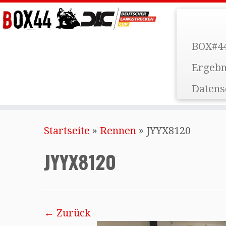
BOX#44
Ergebn
Datens
Startseite
»
Rennen
»
JYYX8120
JYYX8120
← Zurück